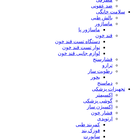
ضد عفونی
سلامت خانگی
بالش طبی
ماساژور
ماساژور پا
قند خون
دستگاه تست قند خون
نوار تست قند خون
لوازم جانبی قند خون
فشارسنج
ترازو
رطوبت ساز
بخور
دماسنج
تجهیزات پزشکی
اکسیمتر
گوشی پزشکی
اکسیژن ساز
فشار خون
ارتوپدی
کمربند طبی
قوزک بند
ساپورت