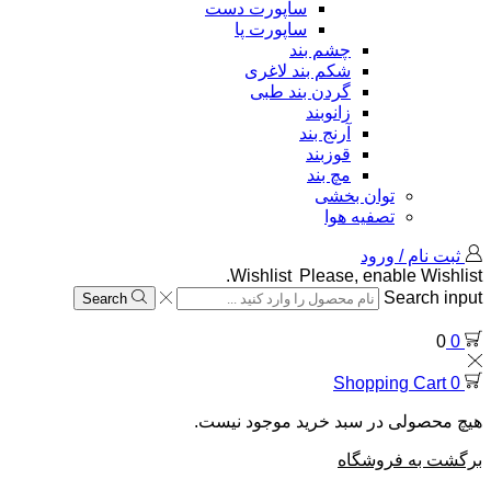
ساپورت دست
ساپورت پا
چشم بند
شکم بند لاغری
گردن بند طبی
زانوبند
آرنج بند
قوزبند
مچ بند
توان بخشی
تصفیه هوا
ثبت نام / ورود
Wishlist
Please, enable Wishlist.
Search input
Search
0
0
Shopping Cart
0
هیچ محصولی در سبد خرید موجود نیست.
برگشت به فروشگاه