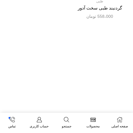
طبی
گردنبند طبی سخت آدور
558،000
تومان
صفحه اصلی
محصولات
جستجو
حساب کاربری
تماس