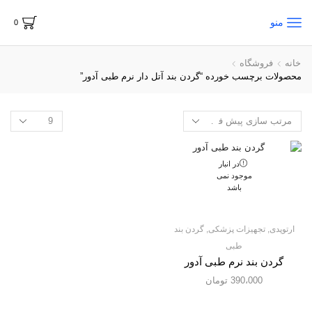
منو
0
خانه
فروشگاه
محصولات برچسب خورده “گردن بند آتل دار نرم طبی آدور”
در انبار
موجود نمی
باشد
ارتوپدی
,
تجهیزات پزشکی
,
گردن بند
طبی
گردن بند نرم طبی آدور
390،000
تومان