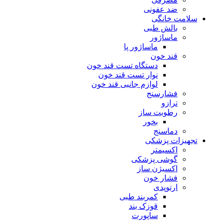
ضد عفونی
سلامت خانگی
بالش طبی
ماساژور
ماساژور پا
قند خون
دستگاه تست قند خون
نوار تست قند خون
لوازم جانبی قند خون
فشارسنج
ترازو
رطوبت ساز
بخور
دماسنج
تجهیزات پزشکی
اکسیمتر
گوشی پزشکی
اکسیژن ساز
فشار خون
ارتوپدی
کمربند طبی
قوزک بند
ساپورت