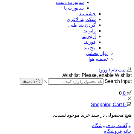
ساپورت دست
ساپورت پا
چشم بند
شکم بند لاغری
گردن بند طبی
زانوبند
آرنج بند
قوزبند
مچ بند
توان بخشی
تصفیه هوا
ثبت نام / ورود
Wishlist
Please, enable Wishlist.
Search input
Search
0
0
Shopping Cart
0
هیچ محصولی در سبد خرید موجود نیست.
برگشت به فروشگاه
خانه
فروشگاه