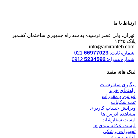
ارتباط با ما
تهران، ولی عصر نرسیده به سه راه جمهوری ساختمان کشمیر
پلاک ۱۲۴۵
info@amiranteb.com
66977023
شماره ثابت:
021
5234592
شماره همراه:
0912
لینک های مفید
پیگیری سفارشات
راهنمای خرید
قوانین و مقررات
ثبت شکایات
ویرایش حساب کاربری
مشاهده آدرس ها
لیست سفارشات
لیست علاقه مندی ها
تجهیزات پزشکی
لوازم مصرفی