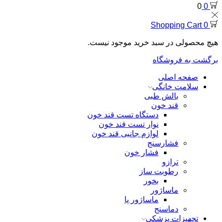
0
0
Shopping Cart
0
هیچ محصولی در سبد خرید موجود نیست.
برگشت به فروشگاه
صفحه اصلی
سلامت خانگی
بالش طبی
قند خون
دستگاه تست قند خون
نوار تست قند خون
لوازم جانبی قند خون
فشارسنج
فشار خون
ترازو
رطوبت ساز
بخور
ماساژور
ماساژور پا
دماسنج
تجهیزات پزشکی