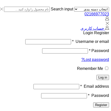
Search input
02166977023
حساب کاربری
Login
Register
*
Username or email
*
Password
Lost password?
Remember Me
Log in
*
Email address
*
Password
Register