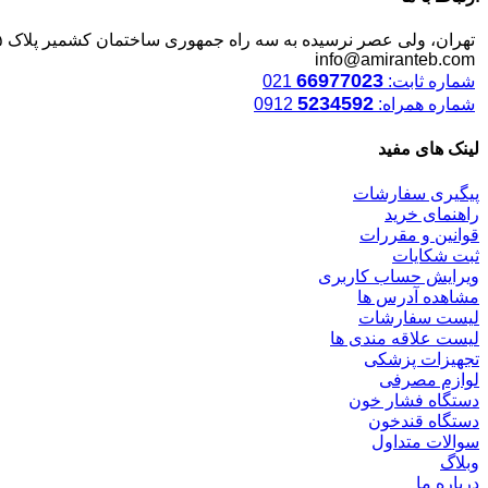
تهران، ولی عصر نرسیده به سه راه جمهوری ساختمان کشمیر پلاک ۱۲۴۵
info@amiranteb.com
66977023
شماره ثابت:
021
5234592
شماره همراه:
0912
لینک های مفید
پیگیری سفارشات
راهنمای خرید
قوانین و مقررات
ثبت شکایات
ویرایش حساب کاربری
مشاهده آدرس ها
لیست سفارشات
لیست علاقه مندی ها
تجهیزات پزشکی
لوازم مصرفی
دستگاه فشار خون
دستگاه قندخون
سوالات متداول
وبلاگ
درباره ما