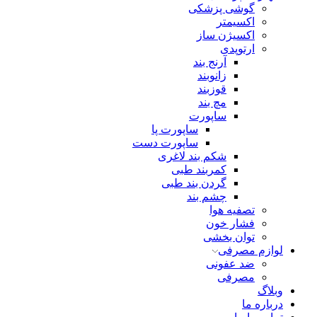
گوشی پزشکی
اکسیمتر
اکسیژن ساز
ارتوپدی
آرنج بند
زانوبند
قوزبند
مچ بند
ساپورت
ساپورت پا
ساپورت دست
شکم بند لاغری
کمربند طبی
گردن بند طبی
چشم بند
تصفیه هوا
فشار خون
توان بخشی
لوازم مصرفی
ضد عفونی
مصرفی
وبلاگ
درباره ما