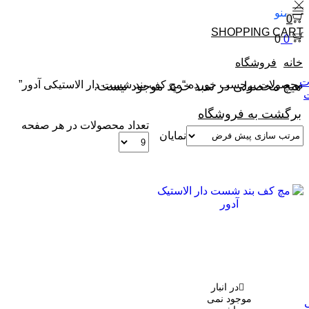
منو
0
SHOPPING CART
0
0
خانه
فروشگاه
ت
هیچ محصولی در سبد خرید موجود نیست.
محصولات برچسب خورده “مچ کف بند شست دار الاستیکی آدور”
ت
برگشت به فروشگاه
تعداد محصولات در هر صفحه
نمایان
در انبار
موجود نمی