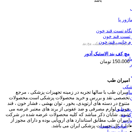
باشد
ژور پا
گاه تست قند خون
ر تست قند خون
م جانبی قند خون
ارتوپدی
,
تجهیزات پزشکی
,
مچ بند
مچ کف بند الاستیک آدور
ز
150،000
تومان
ر
امیران طب
شکی
امیران طب با سالها تجربه در زمینه تجهیزات پزشکی ، مرجع
از
تخصصی نقد و بررس و خرید محصولات پزشکی است.محصولات
متنوع در دسته های ارتوپدی، بخور ، توان بهشی ، فشار خون ، قند
خون و لوازم مصرفی و ضد عفونی از برند های معتبر عرضه می
بند طبی
شوند. شایان ذکر مباشد که کلیه محصولات عرضه شده در شرکت
ک بند
امیران طب مطابق استاندارد های اروپایی بوده و دارای مجوز از
ورت
اداره کل تجهیزات پزشکی ایران می باشد.
ساپورت دست
ساپورت پا