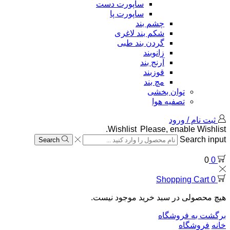
ساپورت دست
ساپورت پا
چشم بند
شکم بند لاغری
گردن بند طبی
زانوبند
آرنج بند
قوزبند
مچ بند
توان بخشی
تصفیه هوا
ثبت نام / ورود
Wishlist
Please, enable Wishlist.
Search input
Search
0
0
Shopping Cart
0
هیچ محصولی در سبد خرید موجود نیست.
برگشت به فروشگاه
خانه
فروشگاه