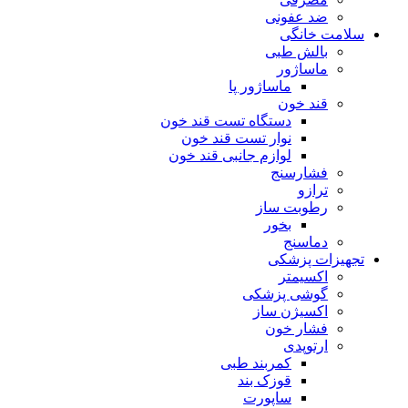
ضد عفونی
سلامت خانگی
بالش طبی
ماساژور
ماساژور پا
قند خون
دستگاه تست قند خون
نوار تست قند خون
لوازم جانبی قند خون
فشارسنج
ترازو
رطوبت ساز
بخور
دماسنج
تجهیزات پزشکی
اکسیمتر
گوشی پزشکی
اکسیژن ساز
فشار خون
ارتوپدی
کمربند طبی
قوزک بند
ساپورت