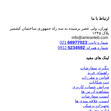
ارتباط با ما
تهران، ولی عصر نرسیده به سه راه جمهوری ساختمان کشمیر
پلاک ۱۲۴۵
info@amiranteb.com
66977023
شماره ثابت:
021
5234592
شماره همراه:
0912
لینک های مفید
پیگیری سفارشات
راهنمای خرید
قوانین و مقررات
ثبت شکایات
ویرایش حساب کاربری
مشاهده آدرس ها
لیست سفارشات
لیست علاقه مندی ها
تجهیزات پزشکی
لوازم مصرفی