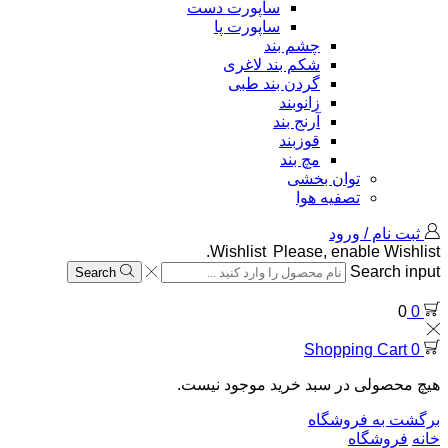
ساپورت دست
ساپورت پا
چشم بند
شکم بند لاغری
گردن بند طبی
زانوبند
آرنج بند
قوزبند
مچ بند
توان بخشی
تصفیه هوا
ثبت نام / ورود
Wishlist
Please, enable Wishlist.
Search input
Search
0
0
Shopping Cart
0
هیچ محصولی در سبد خرید موجود نیست.
برگشت به فروشگاه
خانه
فروشگاه