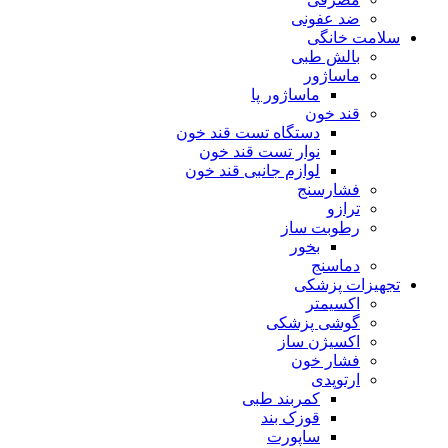
ضد عفونی
سلامت خانگی
بالش طبی
ماساژور
ماساژور پا
قند خون
دستگاه تست قند خون
نوار تست قند خون
لوازم جانبی قند خون
فشارسنج
ترازو
رطوبت ساز
بخور
دماسنج
تجهیزات پزشکی
اکسیمتر
گوشی پزشکی
اکسیژن ساز
فشار خون
ارتوپدی
کمربند طبی
قوزک بند
ساپورت