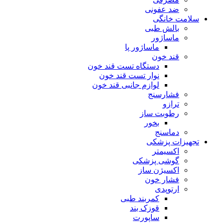
ضد عفونی
سلامت خانگی
بالش طبی
ماساژور
ماساژور پا
قند خون
دستگاه تست قند خون
نوار تست قند خون
لوازم جانبی قند خون
فشارسنج
ترازو
رطوبت ساز
بخور
دماسنج
تجهیزات پزشکی
اکسیمتر
گوشی پزشکی
اکسیژن ساز
فشار خون
ارتوپدی
کمربند طبی
قوزک بند
ساپورت