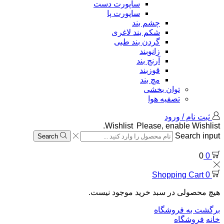
ساپورت دست
ساپورت پا
چشم بند
شکم بند لاغری
گردن بند طبی
زانوبند
آرنج بند
قوزبند
مچ بند
توان بخشی
تصفیه هوا
ثبت نام / ورود
Wishlist
Please, enable Wishlist.
Search input
Search
0
0
Shopping Cart
0
هیچ محصولی در سبد خرید موجود نیست.
برگشت به فروشگاه
خانه
فروشگاه