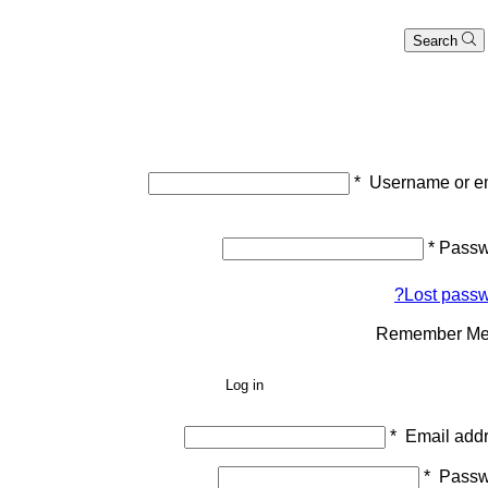
Search
*
Username or e
*
Passw
Lost passw
Remember M
Log in
*
Email add
*
Passw