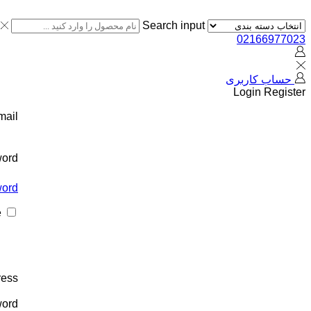
Search input
02166977023
حساب کاربری
Login
Register
mail
ord
ord?
e
ress
ord