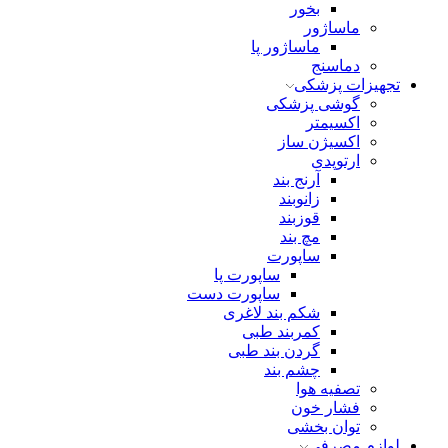
بخور
ماساژور
ماساژور پا
دماسنج
تجهیزات پزشکی
گوشی پزشکی
اکسیمتر
اکسیژن ساز
ارتوپدی
آرنج بند
زانوبند
قوزبند
مچ بند
ساپورت
ساپورت پا
ساپورت دست
شکم بند لاغری
کمربند طبی
گردن بند طبی
چشم بند
تصفیه هوا
فشار خون
توان بخشی
لوازم مصرفی