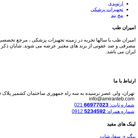
ارتوپدی
تجهیزات پزشکی
مچ بند
امیران طب
امیران طب با سالها تجربه در زمینه تجهیزات پزشکی ، مرجع تخصصی
مصرفی و ضد عفونی از برند های معتبر عرضه می شوند. شایان ذکر م
ایران می باشد.
ارتباط با ما
تهران، ولی عصر نرسیده به سه راه جمهوری ساختمان کشمیر پلاک ۱۲۴۵
info@amiranteb.com
66977023
شماره ثابت:
021
5234592
شماره همراه:
0912
لینک های مفید
پیگیری سفارشات