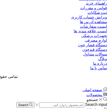
راهنمای خرید
قوانین و مقررات
ثبت شکایات
ویرایش حساب کاربری
مشاهده آدرس ها
لیست سفارشات
لیست علاقه مندی ها
تجهیزات پزشکی
لوازم مصرفی
دستگاه فشار خون
دستگاه قندخون
سوالات متداول
وبلاگ
درباره ما
تماس با ما
تمامی حقوق
صفحه اصلی
محصولات
جستجو
Search input
Search