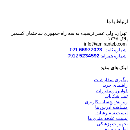
ارتباط با ما
تهران، ولی عصر نرسیده به سه راه جمهوری ساختمان کشمیر
پلاک ۱۲۴۵
info@amiranteb.com
66977023
شماره ثابت:
021
5234592
شماره همراه:
0912
لینک های مفید
پیگیری سفارشات
راهنمای خرید
قوانین و مقررات
ثبت شکایات
ویرایش حساب کاربری
مشاهده آدرس ها
لیست سفارشات
لیست علاقه مندی ها
تجهیزات پزشکی
لوازم مصرفی