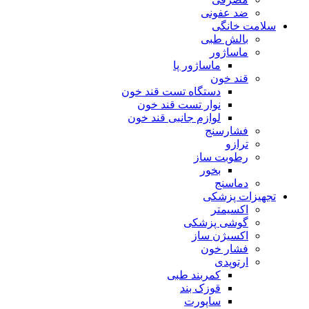
ضد عفونی
سلامت خانگی
بالش طبی
ماساژور
ماساژور پا
قند خون
دستگاه تست قند خون
نوار تست قند خون
لوازم جانبی قند خون
فشارسنج
ترازو
رطوبت ساز
بخور
دماسنج
تجهیزات پزشکی
اکسیمتر
گوشی پزشکی
اکسیژن ساز
فشار خون
ارتوپدی
کمربند طبی
قوزک بند
ساپورت