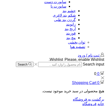
ساپورت دست
ساپورت پا
چشم بند
شکم بند لاغری
گردن بند طبی
زانوبند
آرنج بند
قوزبند
مچ بند
توان بخشی
تصفیه هوا
ثبت نام / ورود
Wishlist
Please, enable Wishlist.
Search input
Search
0
0
Shopping Cart
0
هیچ محصولی در سبد خرید موجود نیست.
برگشت به فروشگاه
خانه
فروشگاه