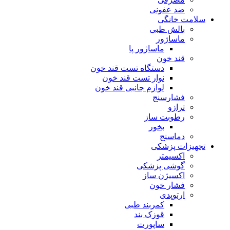
ضد عفونی
سلامت خانگی
بالش طبی
ماساژور
ماساژور پا
قند خون
دستگاه تست قند خون
نوار تست قند خون
لوازم جانبی قند خون
فشارسنج
ترازو
رطوبت ساز
بخور
دماسنج
تجهیزات پزشکی
اکسیمتر
گوشی پزشکی
اکسیژن ساز
فشار خون
ارتوپدی
کمربند طبی
قوزک بند
ساپورت