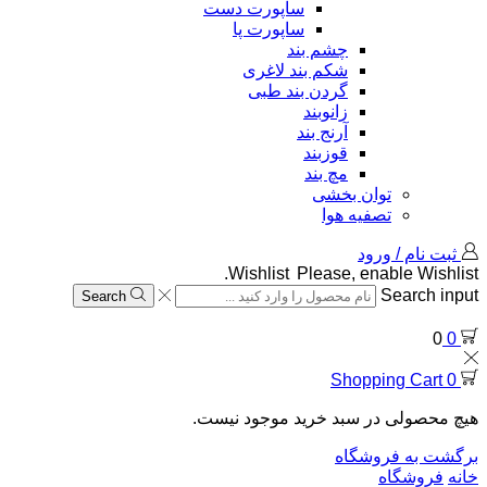
ساپورت دست
ساپورت پا
چشم بند
شکم بند لاغری
گردن بند طبی
زانوبند
آرنج بند
قوزبند
مچ بند
توان بخشی
تصفیه هوا
ثبت نام / ورود
Wishlist
Please, enable Wishlist.
Search input
Search
0
0
Shopping Cart
0
هیچ محصولی در سبد خرید موجود نیست.
برگشت به فروشگاه
خانه
فروشگاه