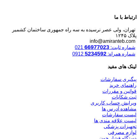
ارتباط با ما
تهران، ولی عصر نرسیده به سه راه جمهوری ساختمان کشمیر
پلاک ۱۲۴۵
info@amiranteb.com
66977023
شماره ثابت:
021
5234592
شماره همراه:
0912
لینک های مفید
پیگیری سفارشات
راهنمای خرید
قوانین و مقررات
ثبت شکایات
ویرایش حساب کاربری
مشاهده آدرس ها
لیست سفارشات
لیست علاقه مندی ها
تجهیزات پزشکی
لوازم مصرفی
دستگاه فشار خون