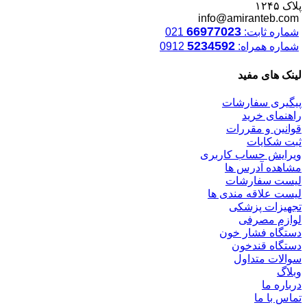
پلاک ۱۲۴۵
info@amiranteb.com
66977023
شماره ثابت:
021
5234592
شماره همراه:
0912
لینک های مفید
پیگیری سفارشات
راهنمای خرید
قوانین و مقررات
ثبت شکایات
ویرایش حساب کاربری
مشاهده آدرس ها
لیست سفارشات
لیست علاقه مندی ها
تجهیزات پزشکی
لوازم مصرفی
دستگاه فشار خون
دستگاه قندخون
سوالات متداول
وبلاگ
درباره ما
تماس با ما