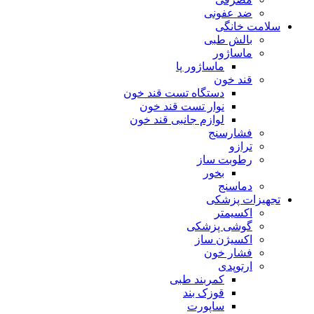
ضد عفونی
سلامت خانگی
بالش طبی
ماساژور
ماساژور پا
قند خون
دستگاه تست قند خون
نوار تست قند خون
لوازم جانبی قند خون
فشارسنج
ترازو
رطوبت ساز
بخور
دماسنج
تجهیزات پزشکی
اکسیمتر
گوشی پزشکی
اکسیژن ساز
فشار خون
ارتوپدی
کمربند طبی
قوزک بند
ساپورت