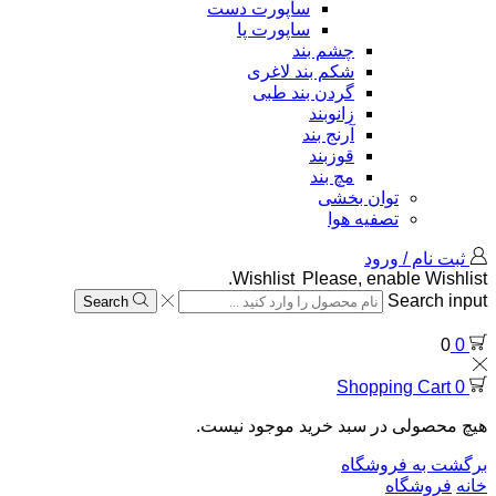
ساپورت دست
ساپورت پا
چشم بند
شکم بند لاغری
گردن بند طبی
زانوبند
آرنج بند
قوزبند
مچ بند
توان بخشی
تصفیه هوا
ثبت نام / ورود
Wishlist
Please, enable Wishlist.
Search input
Search
0
0
Shopping Cart
0
هیچ محصولی در سبد خرید موجود نیست.
برگشت به فروشگاه
خانه
فروشگاه