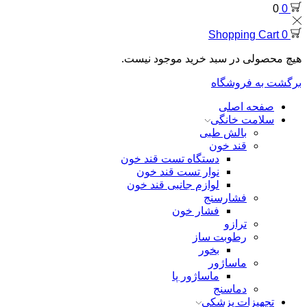
0
0
Shopping Cart
0
هیچ محصولی در سبد خرید موجود نیست.
برگشت به فروشگاه
صفحه اصلی
سلامت خانگی
بالش طبی
قند خون
دستگاه تست قند خون
نوار تست قند خون
لوازم جانبی قند خون
فشارسنج
فشار خون
ترازو
رطوبت ساز
بخور
ماساژور
ماساژور پا
دماسنج
تجهیزات پزشکی