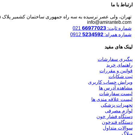
ارتباط با ما
تهران، ولی عصر نرسیده به سه راه جمهوری ساختمان کشمیر پلاک ۱۲۴۵
info@amiranteb.com
66977023
شماره ثابت:
021
5234592
شماره همراه:
0912
لینک های مفید
پیگیری سفارشات
راهنمای خرید
قوانین و مقررات
ثبت شکایات
ویرایش حساب کاربری
مشاهده آدرس ها
لیست سفارشات
لیست علاقه مندی ها
تجهیزات پزشکی
لوازم مصرفی
دستگاه فشار خون
دستگاه قندخون
سوالات متداول
وبلاگ