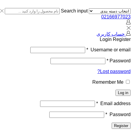
Search input
02166977023
حساب کاربری
Login
Register
*
Username or email
*
Password
Lost password?
Remember Me
Log in
*
Email address
*
Password
Register