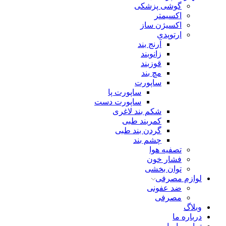
گوشی پزشکی
اکسیمتر
اکسیژن ساز
ارتوپدی
آرنج بند
زانوبند
قوزبند
مچ بند
ساپورت
ساپورت پا
ساپورت دست
شکم بند لاغری
کمربند طبی
گردن بند طبی
چشم بند
تصفیه هوا
فشار خون
توان بخشی
لوازم مصرفی
ضد عفونی
مصرفی
وبلاگ
درباره ما