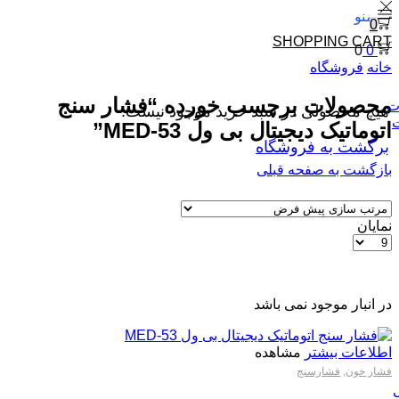
منو
0
SHOPPING CART
0
0
خانه
فروشگاه
محصولات برچسب خورده “فشار سنج
ت
هیچ محصولی در سبد خرید موجود نیست.
ت
اتوماتیک دیجیتال بی ول MED-53”
برگشت به فروشگاه
بازگشت به صفحه قبلی
نمایان
در انبار موجود نمی باشد
اطلاعات بیشتر
مشاهده
فشار خون
,
فشارسنج