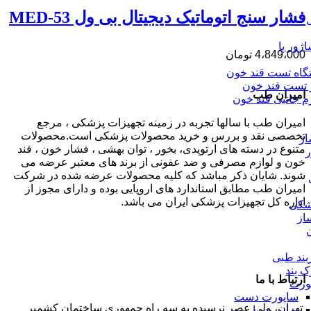
فشار سنج اتوماتیک دیجیتال بی ول MED-53
ژور پا
4،849،000
تومان
گاه تست قند خون
ر تست قند خون
امیران طب
م جانبی قند خون
امیران طب با سالها تجربه در زمینه تجهیزات پزشکی ، مرجع
تخصصی نقد و بررس و خرید محصولات پزشکی است.محصولات
ز
متنوع در دسته های ارتوپدی، بخور ، توان بهشی ، فشار خون ، قند
ر
خون و لوازم مصرفی و ضد عفونی از برند های معتبر عرضه می
شوند. شایان ذکر مباشد که کلیه محصولات عرضه شده در شرکت
امیران طب مطابق استاندارد های اروپایی بوده و دارای مجوز از
اداره کل تجهیزات پزشکی ایران می باشد.
شکی
از
بند طبی
ک بند
ارتباط با ما
ورت
ساپورت دست
تهران، ولی عصر نرسیده به سه راه جمهوری ساختمان کشمیر
ساپورت پا