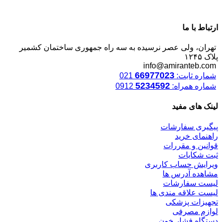
ارتباط با ما
تهران، ولی عصر نرسیده به سه راه جمهوری ساختمان کشمیر
پلاک ۱۲۴۵
info@amiranteb.com
66977023
شماره ثابت:
021
5234592
شماره همراه:
0912
لینک های مفید
پیگیری سفارشات
راهنمای خرید
قوانین و مقررات
ثبت شکایات
ویرایش حساب کاربری
مشاهده آدرس ها
لیست سفارشات
لیست علاقه مندی ها
تجهیزات پزشکی
لوازم مصرفی
دستگاه فشار خون