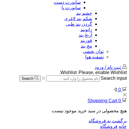
ساپورت دست
ساپورت پا
چشم بند
شکم بند لاغری
گردن بند طبی
زانوبند
آرنج بند
قوزبند
مچ بند
توان بخشی
تصفیه هوا
ثبت نام / ورود
Wishlist
Please, enable Wishlist.
Search input
Search
0
0
Shopping Cart
0
هیچ محصولی در سبد خرید موجود نیست.
برگشت به فروشگاه
خانه
فروشگاه