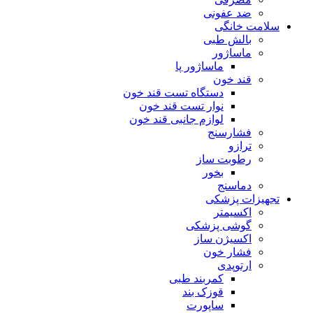
ضد عفونی
سلامت خانگی
بالش طبی
ماساژور
ماساژور پا
قند خون
دستگاه تست قند خون
نوار تست قند خون
لوازم جانبی قند خون
فشارسنج
ترازو
رطوبت ساز
بخور
دماسنج
تجهیزات پزشکی
اکسیمتر
گوشی پزشکی
اکسیژن ساز
فشار خون
ارتوپدی
کمربند طبی
قوزک بند
ساپورت