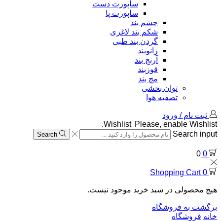
ساپورت دست
ساپورت پا
چشم بند
شکم بند لاغری
گردن بند طبی
زانوبند
آرنج بند
قوزبند
مچ بند
توان بخشی
تصفیه هوا
ثبت نام / ورود
Wishlist
Please, enable Wishlist.
Search input
Search
0
0
Shopping Cart
0
هیچ محصولی در سبد خرید موجود نیست.
برگشت به فروشگاه
خانه
فروشگاه