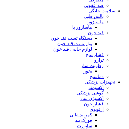
ضد عفونی
سلامت خانگی
بالش طبی
ماساژور
ماساژور پا
قند خون
دستگاه تست قند خون
نوار تست قند خون
لوازم جانبی قند خون
فشارسنج
ترازو
رطوبت ساز
بخور
دماسنج
تجهیزات پزشکی
اکسیمتر
گوشی پزشکی
اکسیژن ساز
فشار خون
ارتوپدی
کمربند طبی
قوزک بند
ساپورت