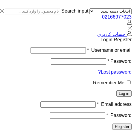
Search input
02166977023
حساب کاربری
Login
Register
*
Username or email
*
Password
Lost password?
Remember Me
Log in
*
Email address
*
Password
Register