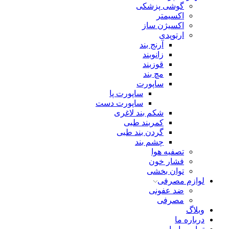
گوشی پزشکی
اکسیمتر
اکسیژن ساز
ارتوپدی
آرنج بند
زانوبند
قوزبند
مچ بند
ساپورت
ساپورت پا
ساپورت دست
شکم بند لاغری
کمربند طبی
گردن بند طبی
چشم بند
تصفیه هوا
فشار خون
توان بخشی
لوازم مصرفی
ضد عفونی
مصرفی
وبلاگ
درباره ما