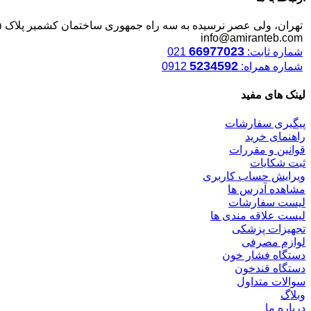
تهران، ولی عصر نرسیده به سه راه جمهوری ساختمان کشمیر پلاک ۱۲۴۵
info@amiranteb.com
66977023
شماره ثابت:
021
5234592
شماره همراه:
0912
لینک های مفید
پیگیری سفارشات
راهنمای خرید
قوانین و مقررات
ثبت شکایات
ویرایش حساب کاربری
مشاهده آدرس ها
لیست سفارشات
لیست علاقه مندی ها
تجهیزات پزشکی
لوازم مصرفی
دستگاه فشار خون
دستگاه قندخون
سوالات متداول
وبلاگ
درباره ما