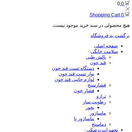
0
0
Shopping Cart
0
هیچ محصولی در سبد خرید موجود نیست.
برگشت به فروشگاه
صفحه اصلی
سلامت خانگی
بالش طبی
قند خون
دستگاه تست قند خون
نوار تست قند خون
لوازم جانبی قند خون
فشارسنج
فشار خون
ترازو
رطوبت ساز
بخور
ماساژور
ماساژور پا
دماسنج
تجهیزات پزشکی