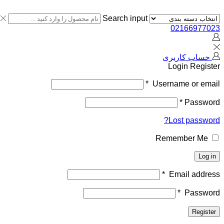
Search input
02166977023
حساب کاربری
Login
Register
*
Username or email
*
Password
Lost password?
Remember Me
Log in
*
Email address
*
Password
Register