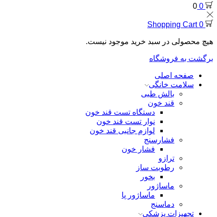
0
0
Shopping Cart
0
هیچ محصولی در سبد خرید موجود نیست.
برگشت به فروشگاه
صفحه اصلی
سلامت خانگی
بالش طبی
قند خون
دستگاه تست قند خون
نوار تست قند خون
لوازم جانبی قند خون
فشارسنج
فشار خون
ترازو
رطوبت ساز
بخور
ماساژور
ماساژور پا
دماسنج
تجهیزات پزشکی