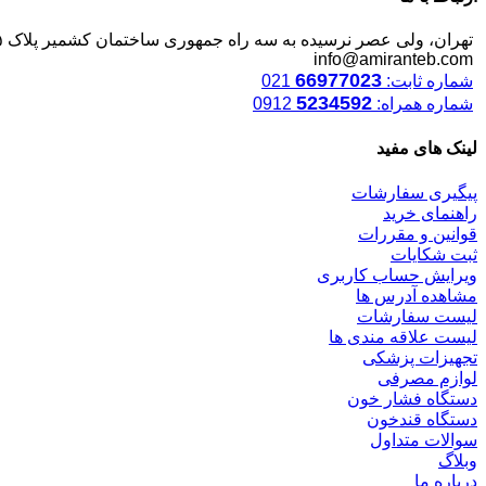
تهران، ولی عصر نرسیده به سه راه جمهوری ساختمان کشمیر پلاک ۱۲۴۵
info@amiranteb.com
66977023
شماره ثابت:
021
5234592
شماره همراه:
0912
لینک های مفید
پیگیری سفارشات
راهنمای خرید
قوانین و مقررات
ثبت شکایات
ویرایش حساب کاربری
مشاهده آدرس ها
لیست سفارشات
لیست علاقه مندی ها
تجهیزات پزشکی
لوازم مصرفی
دستگاه فشار خون
دستگاه قندخون
سوالات متداول
وبلاگ
درباره ما