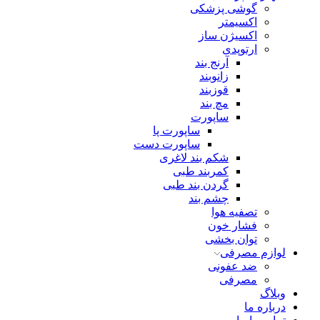
گوشی پزشکی
اکسیمتر
اکسیژن ساز
ارتوپدی
آرنج بند
زانوبند
قوزبند
مچ بند
ساپورت
ساپورت پا
ساپورت دست
شکم بند لاغری
کمربند طبی
گردن بند طبی
چشم بند
تصفیه هوا
فشار خون
توان بخشی
لوازم مصرفی
ضد عفونی
مصرفی
وبلاگ
درباره ما