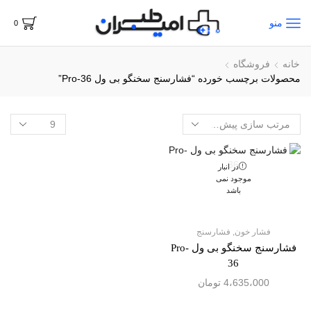
منو
0
خانه
فروشگاه
محصولات برچسب خورده “فشارسنج سخنگو بی ول Pro-36”
در انبار
موجود نمی
باشد
فشار خون
,
فشارسنج
فشارسنج سخنگو بی ول Pro-
36
4،635،000
تومان