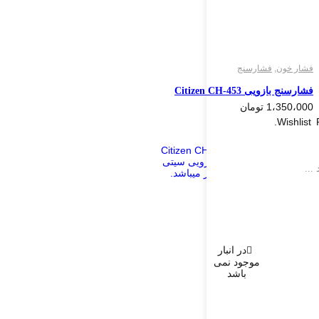
فشار خون
,
فشارسنج
فشارسنج بازویی Citizen CH-453
1،350،000
تومان
Wishlist
در انبار
موجود نمی
باشد