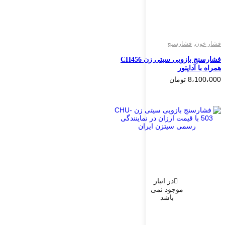
فشار خون
,
فشارسنج
فشارسنج بازویی سیتی زن CH456
همراه با آداپتور
8،100،000
تومان
در انبار
موجود نمی
باشد