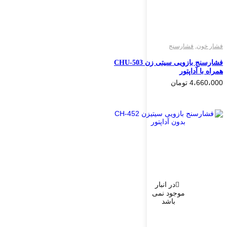
فشار خون
,
فشارسنج
فشارسنج بازویی سیتی زن CHU-503
همراه با آداپتور
4،660،000
تومان
در انبار
موجود نمی
باشد