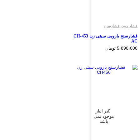
فشار خون
,
فشارسنج
فشارسنج بازویی سیتی زن CH-453
AC
5،890،000
تومان
در انبار
موجود نمی
باشد