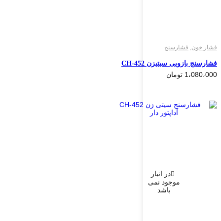
فشار خون
,
فشارسنج
فشارسنج بازویی سیتیزن CH-452
1،080،000
تومان
در انبار
موجود نمی
باشد