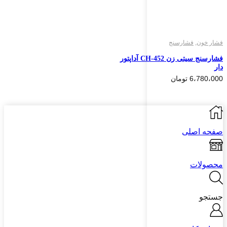
فشار خون
,
فشارسنج
فشارسنج سیتی زن CH-452 آداپتور
دار
6،780،000
تومان
صفحه اصلی
محصولات
جستجو