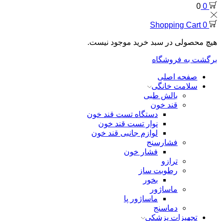
0
0
Shopping Cart
0
هیچ محصولی در سبد خرید موجود نیست.
برگشت به فروشگاه
صفحه اصلی
سلامت خانگی
بالش طبی
قند خون
دستگاه تست قند خون
نوار تست قند خون
لوازم جانبی قند خون
فشارسنج
فشار خون
ترازو
رطوبت ساز
بخور
ماساژور
ماساژور پا
دماسنج
تجهیزات پزشکی