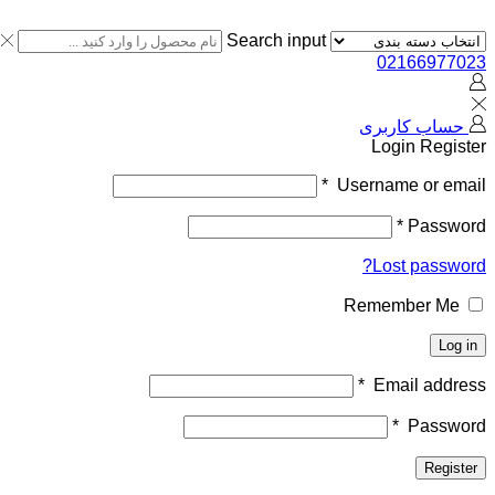
Search input
02166977023
حساب کاربری
Login
Register
*
Username or email
*
Password
Lost password?
Remember Me
Log in
*
Email address
*
Password
Register