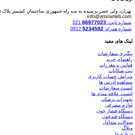
تهران، ولی عصر نرسیده به سه راه جمهوری ساختمان کشمیر پلاک ۱۲۴۵
info@amiranteb.com
66977023
شماره ثابت:
021
5234592
شماره همراه:
0912
لینک های مفید
پیگیری سفارشات
راهنمای خرید
قوانین و مقررات
ثبت شکایات
ویرایش حساب کاربری
مشاهده آدرس ها
لیست سفارشات
لیست علاقه مندی ها
تجهیزات پزشکی
لوازم مصرفی
دستگاه فشار خون
دستگاه قندخون
سوالات متداول
وبلاگ
درباره ما