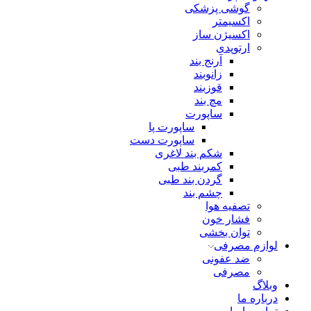
گوشی پزشکی
اکسیمتر
اکسیژن ساز
ارتوپدی
آرنج بند
زانوبند
قوزبند
مچ بند
ساپورت
ساپورت پا
ساپورت دست
شکم بند لاغری
کمربند طبی
گردن بند طبی
چشم بند
تصفیه هوا
فشار خون
توان بخشی
لوازم مصرفی
ضد عفونی
مصرفی
وبلاگ
درباره ما