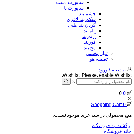
ساپورت دست
ساپورت پا
چشم بند
شکم بند لاغری
گردن بند طبی
زانوبند
آرنج بند
قوزبند
مچ بند
توان بخشی
تصفیه هوا
ثبت نام / ورود
Wishlist
Please, enable Wishlist.
0
0
Shopping Cart
0
هیچ محصولی در سبد خرید موجود نیست.
برگشت به فروشگاه
خانه
فروشگاه