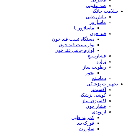
ضد عفونی
سلامت خانگی
بالش طبی
ماساژور
ماساژور پا
قند خون
دستگاه تست قند خون
نوار تست قند خون
لوازم جانبی قند خون
فشارسنج
ترازو
رطوبت ساز
بخور
دماسنج
تجهیزات پزشکی
اکسیمتر
گوشی پزشکی
اکسیژن ساز
فشار خون
ارتوپدی
کمربند طبی
قوزک بند
ساپورت