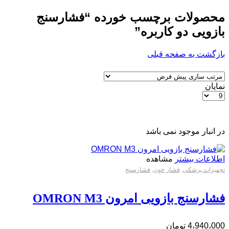
محصولات برچسب خورده “فشارسنج
بازویی دو کاربره”
بازگشت به صفحه قبلی
نمایان
در انبار موجود نمی باشد
اطلاعات بیشتر
مشاهده
تجهیزات پزشکی
,
فشار خون
,
فشارسنج
فشارسنج بازویی امرون OMRON M3
4،940،000
تومان