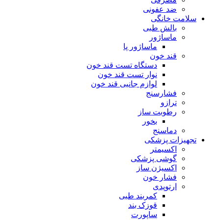
ضد عفونی
سلامت خانگی
بالش طبی
ماساژور
ماساژور پا
قند خون
دستگاه تست قند خون
نوار تست قند خون
لوازم جانبی قند خون
فشارسنج
ترازو
رطوبت ساز
بخور
دماسنج
تجهیزات پزشکی
اکسیمتر
گوشی پزشکی
اکسیژن ساز
فشار خون
ارتوپدی
کمربند طبی
قوزک بند
ساپورت