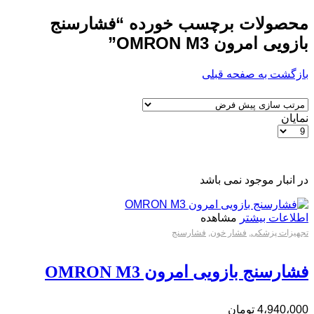
محصولات برچسب خورده “فشارسنج
بازویی امرون OMRON M3”
بازگشت به صفحه قبلی
نمایان
تعداد
محصولات
در
هر
در انبار موجود نمی باشد
صفحه
اطلاعات بیشتر
مشاهده
تجهیزات پزشکی
,
فشار خون
,
فشارسنج
فشارسنج بازویی امرون OMRON M3
4،940،000
تومان