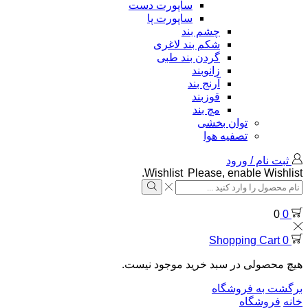
ساپورت دست
ساپورت پا
چشم بند
شکم بند لاغری
گردن بند طبی
زانوبند
آرنج بند
قوزبند
مچ بند
توان بخشی
تصفیه هوا
ثبت نام / ورود
Wishlist
Please, enable Wishlist.
Search
input
Search
0
0
Shopping Cart
0
هیچ محصولی در سبد خرید موجود نیست.
برگشت به فروشگاه
خانه
فروشگاه