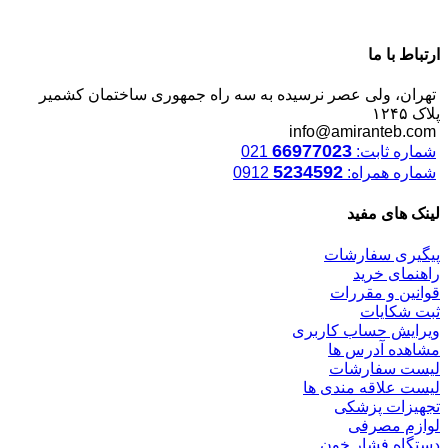
ارتباط با ما
تهران، ولی عصر نرسیده به سه راه جمهوری ساختمان کشمیر
پلاک ۱۲۴۵
info@amiranteb.com
66977023
شماره ثابت:
021
5234592
شماره همراه:
0912
لینک های مفید
پیگیری سفارشات
راهنمای خرید
قوانین و مقررات
ثبت شکایات
ویرایش حساب کاربری
مشاهده آدرس ها
لیست سفارشات
لیست علاقه مندی ها
تجهیزات پزشکی
لوازم مصرفی
دستگاه فشار خون