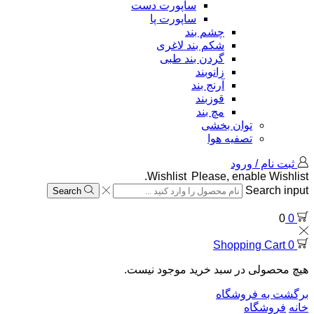
ساپورت دست
ساپورت پا
چشم بند
شکم بند لاغری
گردن بند طبی
زانوبند
آرنج بند
قوزبند
مچ بند
توان بخشی
تصفیه هوا
ثبت نام / ورود
Wishlist
Please, enable Wishlist.
Search input
Search
0
0
Shopping Cart
0
هیچ محصولی در سبد خرید موجود نیست.
برگشت به فروشگاه
خانه
فروشگاه