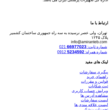
ارتباط با ما
تهران، ولی عصر نرسیده به سه راه جمهوری ساختمان کشمیر
پلاک ۱۲۴۵
info@amiranteb.com
66977023
شماره ثابت:
021
5234592
شماره همراه:
0912
لینک های مفید
پیگیری سفارشات
راهنمای خرید
قوانین و مقررات
ثبت شکایات
ویرایش حساب کاربری
مشاهده آدرس ها
لیست سفارشات
لیست علاقه مندی ها
تجهیزات پزشکی