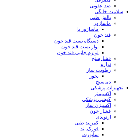
ضد عفونی
سلامت خانگی
بالش طبی
ماساژور
ماساژور پا
قند خون
دستگاه تست قند خون
نوار تست قند خون
لوازم جانبی قند خون
فشارسنج
ترازو
رطوبت ساز
بخور
دماسنج
تجهیزات پزشکی
اکسیمتر
گوشی پزشکی
اکسیژن ساز
فشار خون
ارتوپدی
کمربند طبی
قوزک بند
ساپورت