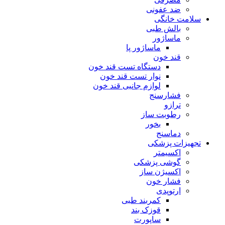
ضد عفونی
سلامت خانگی
بالش طبی
ماساژور
ماساژور پا
قند خون
دستگاه تست قند خون
نوار تست قند خون
لوازم جانبی قند خون
فشارسنج
ترازو
رطوبت ساز
بخور
دماسنج
تجهیزات پزشکی
اکسیمتر
گوشی پزشکی
اکسیژن ساز
فشار خون
ارتوپدی
کمربند طبی
قوزک بند
ساپورت