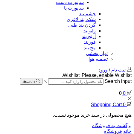
ساپورت دست
ساپورت پا
چشم بند
شکم بند لاغری
گردن بند طبی
زانوبند
آرنج بند
قوزبند
مچ بند
توان بخشی
تصفیه هوا
ثبت نام / ورود
Wishlist
Please, enable Wishlist.
Search input
Search
0
0
Shopping Cart
0
هیچ محصولی در سبد خرید موجود نیست.
برگشت به فروشگاه
خانه
فروشگاه