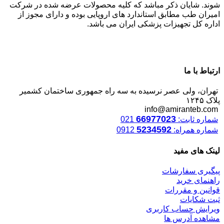
شوند. شایان ذکر مباشد که کلیه محصولات عرضه شده در شرکت
امیران طب مطابق استاندارد های اروپایی بوده و دارای مجوز از
اداره کل تجهیزات پزشکی ایران می باشد.
ارتباط با ما
تهران، ولی عصر نرسیده به سه راه جمهوری ساختمان کشمیر
پلاک ۱۲۴۵
info@amiranteb.com
66977023
شماره ثابت:
021
5234592
شماره همراه:
0912
لینک های مفید
پیگیری سفارشات
راهنمای خرید
قوانین و مقررات
ثبت شکایات
ویرایش حساب کاربری
مشاهده آدرس ها