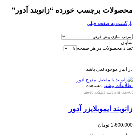
محصولات برچسب خورده “زانوبند آدور”
بازگشت به صفحه قبلی
نمایان
تعداد محصولات در هر صفحه
در انبار موجود نمی باشد
اطلاعات بیشتر
مشاهده
ارتوپدی
,
تجهیزات پزشکی
,
زانوبند
زانوبند ایموبلایزر آدور
1،600،000
تومان