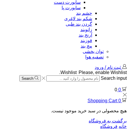
ساپورت دست
ساپورت پا
چشم بند
شکم بند لاغری
گردن بند طبی
زانوبند
آرنج بند
قوزبند
مچ بند
توان بخشی
تصفیه هوا
ثبت نام / ورود
Wishlist
Please, enable Wishlist.
Search input
Search
0
0
Shopping Cart
0
هیچ محصولی در سبد خرید موجود نیست.
برگشت به فروشگاه
خانه
فروشگاه