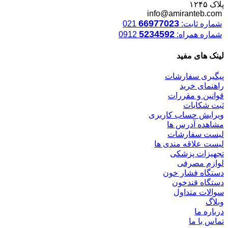
پلاک ۱۲۴۵
info@amiranteb.com
66977023
شماره ثابت:
021
5234592
شماره همراه:
0912
لینک های مفید
پیگیری سفارشات
راهنمای خرید
قوانین و مقررات
ثبت شکایات
ویرایش حساب کاربری
مشاهده آدرس ها
لیست سفارشات
لیست علاقه مندی ها
تجهیزات پزشکی
لوازم مصرفی
دستگاه فشار خون
دستگاه قندخون
سوالات متداول
وبلاگ
درباره ما
تماس با ما