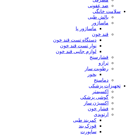
ضد عفونی
سلامت خانگی
بالش طبی
ماساژور
ماساژور پا
قند خون
دستگاه تست قند خون
نوار تست قند خون
لوازم جانبی قند خون
فشارسنج
ترازو
رطوبت ساز
بخور
دماسنج
تجهیزات پزشکی
اکسیمتر
گوشی پزشکی
اکسیژن ساز
فشار خون
ارتوپدی
کمربند طبی
قوزک بند
ساپورت