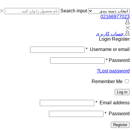
Search input
02166977023
حساب کاربری
Login
Register
*
Username or email
*
Password
Lost password?
Remember Me
Log in
*
Email address
*
Password
Register