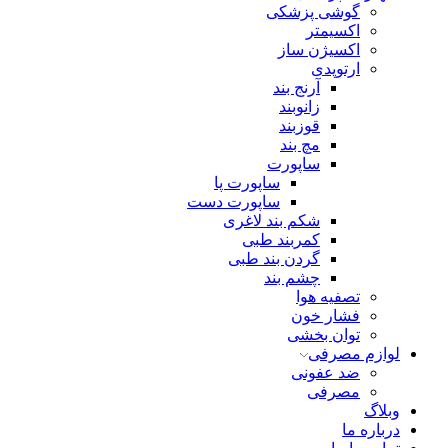
گوشی پزشکی
اکسیمتر
اکسیژن ساز
ارتوپدی
آرنج بند
زانوبند
قوزبند
مچ بند
ساپورت
ساپورت پا
ساپورت دست
شکم بند لاغری
کمربند طبی
گردن بند طبی
چشم بند
تصفیه هوا
فشار خون
توان بخشی
لوازم مصرفی
ضد عفونی
مصرفی
وبلاگ
درباره ما