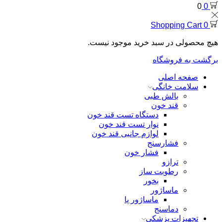
0
0
Shopping Cart
0
هیچ محصولی در سبد خرید موجود نیست.
برگشت به فروشگاه
صفحه اصلی
سلامت خانگی
بالش طبی
قند خون
دستگاه تست قند خون
نوار تست قند خون
لوازم جانبی قند خون
فشارسنج
فشار خون
ترازو
رطوبت ساز
بخور
ماساژور
ماساژور پا
دماسنج
تجهیزات پزشکی