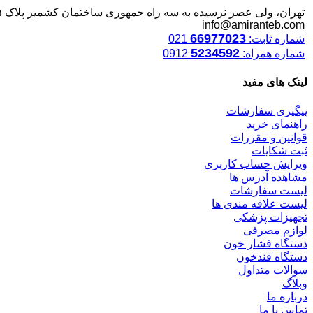
تهران، ولی عصر نرسیده به سه راه جمهوری ساختمان کشمیر پلاک ۱۲۴۵
info@amiranteb.com
66977023
شماره ثابت:
021
5234592
شماره همراه:
0912
لینک های مفید
پیگیری سفارشات
راهنمای خرید
قوانین و مقررات
ثبت شکایات
ویرایش حساب کاربری
مشاهده آدرس ها
لیست سفارشات
لیست علاقه مندی ها
تجهیزات پزشکی
لوازم مصرفی
دستگاه فشار خون
دستگاه قندخون
سوالات متداول
وبلاگ
درباره ما
تماس با ما