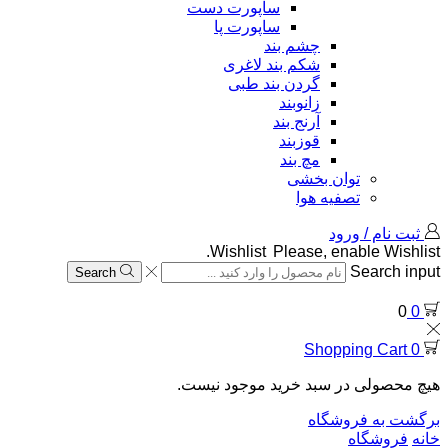
ساپورت دست
ساپورت پا
چشم بند
شکم بند لاغری
گردن بند طبی
زانوبند
آرنج بند
قوزبند
مچ بند
توان بخشی
تصفیه هوا
ثبت نام / ورود
Wishlist
Please, enable Wishlist.
Search input
Search
0
0
Shopping Cart
0
هیچ محصولی در سبد خرید موجود نیست.
برگشت به فروشگاه
خانه
فروشگاه