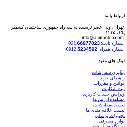
ارتباط با ما
تهران، ولی عصر نرسیده به سه راه جمهوری ساختمان کشمیر
پلاک ۱۲۴۵
info@amiranteb.com
66977023
شماره ثابت:
021
5234592
شماره همراه:
0912
لینک های مفید
پیگیری سفارشات
راهنمای خرید
قوانین و مقررات
ثبت شکایات
ویرایش حساب کاربری
مشاهده آدرس ها
لیست سفارشات
لیست علاقه مندی ها
تجهیزات پزشکی
لوازم مصرفی
دستگاه فشار خون