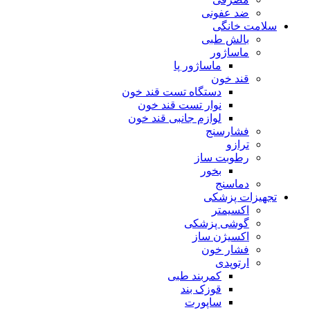
ضد عفونی
سلامت خانگی
بالش طبی
ماساژور
ماساژور پا
قند خون
دستگاه تست قند خون
نوار تست قند خون
لوازم جانبی قند خون
فشارسنج
ترازو
رطوبت ساز
بخور
دماسنج
تجهیزات پزشکی
اکسیمتر
گوشی پزشکی
اکسیژن ساز
فشار خون
ارتوپدی
کمربند طبی
قوزک بند
ساپورت