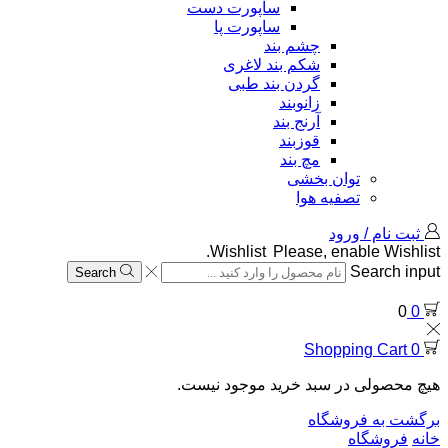
ساپورت دست
ساپورت پا
چشم بند
شکم بند لاغری
گردن بند طبی
زانوبند
آرنج بند
قوزبند
مچ بند
توان بخشی
تصفیه هوا
ثبت نام / ورود
Wishlist
Please, enable Wishlist.
Search input
Search
0
0
Shopping Cart
0
هیچ محصولی در سبد خرید موجود نیست.
برگشت به فروشگاه
خانه
فروشگاه