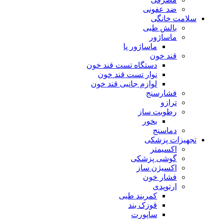
ضد عفونی
سلامت خانگی
بالش طبی
ماساژور
ماساژور پا
قند خون
دستگاه تست قند خون
نوار تست قند خون
لوازم جانبی قند خون
فشارسنج
ترازو
رطوبت ساز
بخور
دماسنج
تجهیزات پزشکی
اکسیمتر
گوشی پزشکی
اکسیژن ساز
فشار خون
ارتوپدی
کمربند طبی
قوزک بند
ساپورت