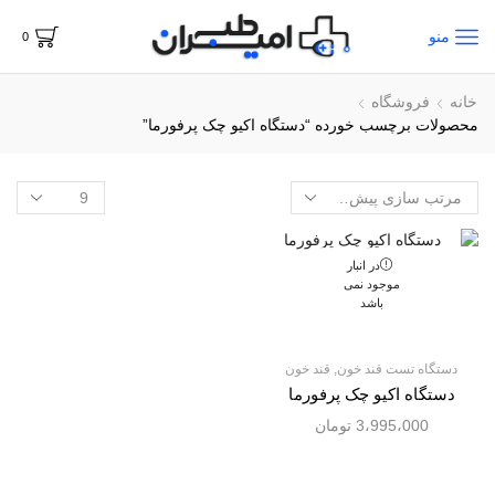
منو
0
خانه
فروشگاه
محصولات برچسب خورده “دستگاه اکیو چک پرفورما”
در انبار
موجود نمی
باشد
دستگاه تست قند خون
,
قند خون
دستگاه اکیو چک پرفورما
3،995،000
تومان