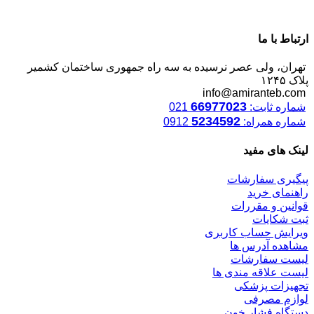
ارتباط با ما
تهران، ولی عصر نرسیده به سه راه جمهوری ساختمان کشمیر
پلاک ۱۲۴۵
info@amiranteb.com
66977023
شماره ثابت:
021
5234592
شماره همراه:
0912
لینک های مفید
پیگیری سفارشات
راهنمای خرید
قوانین و مقررات
ثبت شکایات
ویرایش حساب کاربری
مشاهده آدرس ها
لیست سفارشات
لیست علاقه مندی ها
تجهیزات پزشکی
لوازم مصرفی
دستگاه فشار خون