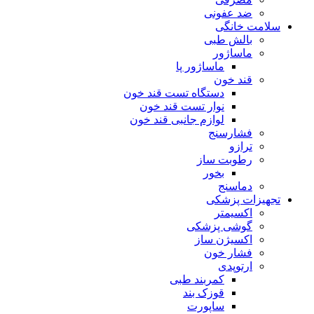
ضد عفونی
سلامت خانگی
بالش طبی
ماساژور
ماساژور پا
قند خون
دستگاه تست قند خون
نوار تست قند خون
لوازم جانبی قند خون
فشارسنج
ترازو
رطوبت ساز
بخور
دماسنج
تجهیزات پزشکی
اکسیمتر
گوشی پزشکی
اکسیژن ساز
فشار خون
ارتوپدی
کمربند طبی
قوزک بند
ساپورت