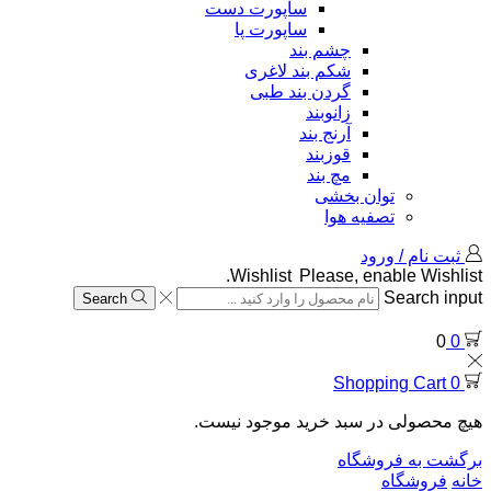
ساپورت دست
ساپورت پا
چشم بند
شکم بند لاغری
گردن بند طبی
زانوبند
آرنج بند
قوزبند
مچ بند
توان بخشی
تصفیه هوا
ثبت نام / ورود
Wishlist
Please, enable Wishlist.
Search input
Search
0
0
Shopping Cart
0
هیچ محصولی در سبد خرید موجود نیست.
برگشت به فروشگاه
خانه
فروشگاه