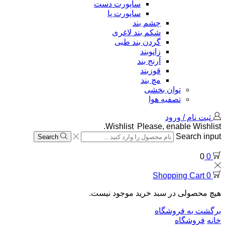
ساپورت دست
ساپورت پا
چشم بند
شکم بند لاغری
گردن بند طبی
زانوبند
آرنج بند
قوزبند
مچ بند
توان بخشی
تصفیه هوا
ثبت نام / ورود
Wishlist
Please, enable Wishlist.
Search input
Search
0
0
Shopping Cart
0
هیچ محصولی در سبد خرید موجود نیست.
برگشت به فروشگاه
خانه
فروشگاه