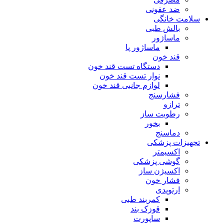
ضد عفونی
سلامت خانگی
بالش طبی
ماساژور
ماساژور پا
قند خون
دستگاه تست قند خون
نوار تست قند خون
لوازم جانبی قند خون
فشارسنج
ترازو
رطوبت ساز
بخور
دماسنج
تجهیزات پزشکی
اکسیمتر
گوشی پزشکی
اکسیژن ساز
فشار خون
ارتوپدی
کمربند طبی
قوزک بند
ساپورت