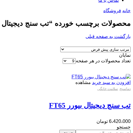
تماس با ما
خانه
فروشگاه
محصولات برچسب خورده “تب سنج دیجیتال ب
بازگشت به صفحه قبلی
نمایان
تعداد محصولات در هر صفحه
افزودن به سبد خرید
مشاهده
دماسنج
,
سلامت خانگی
تب سنج دیجیتال بیورر FT65
6،420،000
تومان
جستجو
جستجو