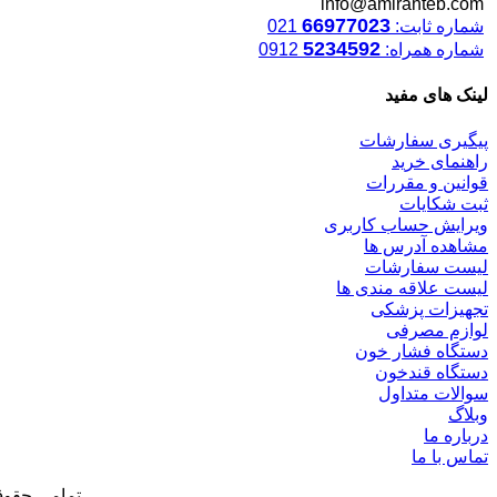
info@amiranteb.com
66977023
شماره ثابت:
021
5234592
شماره همراه:
0912
لینک های مفید
پیگیری سفارشات
راهنمای خرید
قوانین و مقررات
ثبت شکایات
ویرایش حساب کاربری
مشاهده آدرس ها
لیست سفارشات
لیست علاقه مندی ها
تجهیزات پزشکی
لوازم مصرفی
دستگاه فشار خون
دستگاه قندخون
سوالات متداول
وبلاگ
درباره ما
تماس با ما
تمامی حقوق