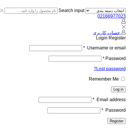
Search input
02166977023
حساب کاربری
Login
Register
*
Username or email
*
Password
Lost password?
Remember Me
Log in
*
Email address
*
Password
Register