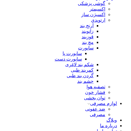
گوشی پزشکی
اکسیمتر
اکسیژن ساز
ارتوپدی
آرنج بند
زانوبند
قوزبند
مچ بند
ساپورت
ساپورت پا
ساپورت دست
شکم بند لاغری
کمربند طبی
گردن بند طبی
چشم بند
تصفیه هوا
فشار خون
توان بخشی
لوازم مصرفی
ضد عفونی
مصرفی
وبلاگ
درباره ما