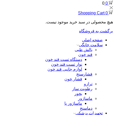
0
0
Shopping Cart
0
هیچ محصولی در سبد خرید موجود نیست.
برگشت به فروشگاه
صفحه اصلی
سلامت خانگی
بالش طبی
قند خون
دستگاه تست قند خون
نوار تست قند خون
لوازم جانبی قند خون
فشارسنج
فشار خون
ترازو
رطوبت ساز
بخور
ماساژور
ماساژور پا
دماسنج
تجهیزات پزشکی