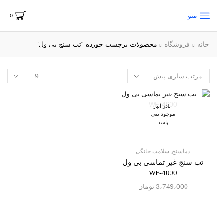
منو
0
خانه
فروشگاه
محصولات برچسب خورده “تب سنج بی ول”
در انبار
موجود نمی
باشد
دماسنج
,
سلامت خانگی
تب سنج غیر تماسی بی ول
WF-4000
3،749،000
تومان