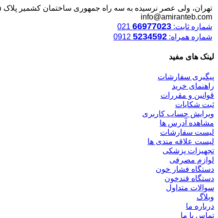
تهران، ولی عصر نرسیده به سه راه جمهوری ساختمان کشمیر پلاک ۱۲۴۵
info@amiranteb.com
66977023
شماره ثابت:
021
5234592
شماره همراه:
0912
لینک های مفید
پیگیری سفارشات
راهنمای خرید
قوانین و مقررات
ثبت شکایات
ویرایش حساب کاربری
مشاهده آدرس ها
لیست سفارشات
لیست علاقه مندی ها
تجهیزات پزشکی
لوازم مصرفی
دستگاه فشار خون
دستگاه قندخون
سوالات متداول
وبلاگ
درباره ما
تماس با ما