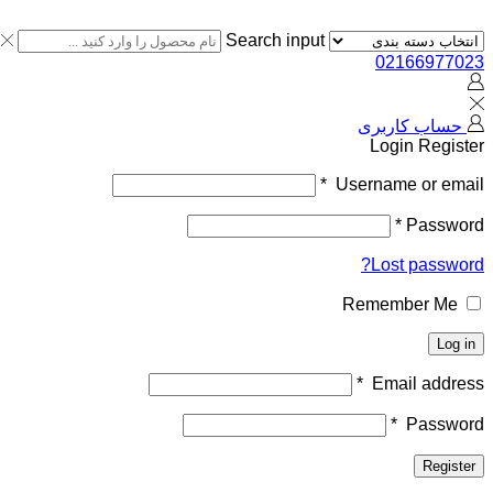
Search input
02166977023
حساب کاربری
Login
Register
*
Username or email
*
Password
Lost password?
Remember Me
Log in
*
Email address
*
Password
Register