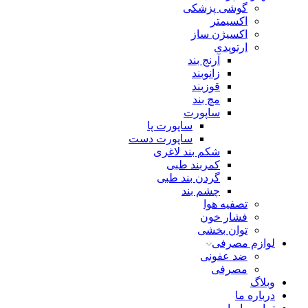
گوشی پزشکی
اکسیمتر
اکسیژن ساز
ارتوپدی
آرنج بند
زانوبند
قوزبند
مچ بند
ساپورت
ساپورت پا
ساپورت دست
شکم بند لاغری
کمربند طبی
گردن بند طبی
چشم بند
تصفیه هوا
فشار خون
توان بخشی
لوازم مصرفی
ضد عفونی
مصرفی
وبلاگ
درباره ما