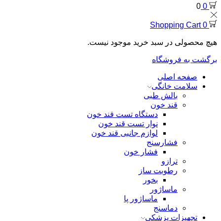
0
0
Shopping Cart
0
هیچ محصولی در سبد خرید موجود نیست.
برگشت به فروشگاه
صفحه اصلی
سلامت خانگی
بالش طبی
قند خون
دستگاه تست قند خون
نوار تست قند خون
لوازم جانبی قند خون
فشارسنج
فشار خون
ترازو
رطوبت ساز
بخور
ماساژور
ماساژور پا
دماسنج
تجهیزات پزشکی