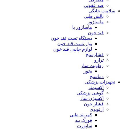
ضد عفونی
سلامت خانگی
بالش طبی
ماساژور
ماساژور پا
قند خون
دستگاه تست قند خون
نوار تست قند خون
لوازم جانبی قند خون
فشارسنج
ترازو
رطوبت ساز
بخور
دماسنج
تجهیزات پزشکی
اکسیمتر
گوشی پزشکی
اکسیژن ساز
فشار خون
ارتوپدی
کمربند طبی
قوزک بند
ساپورت