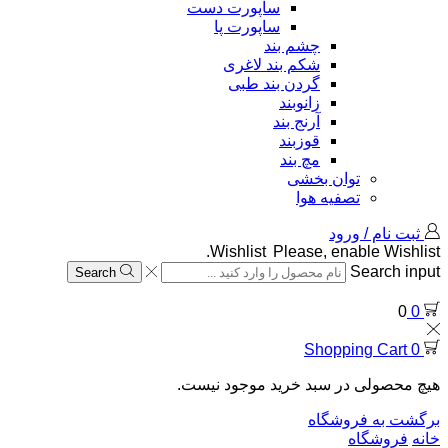
ساپورت دست
ساپورت پا
چشم بند
شکم بند لاغری
گردن بند طبی
زانوبند
آرنج بند
قوزبند
مچ بند
توان بخشی
تصفیه هوا
ثبت نام / ورود
Wishlist
Please, enable Wishlist.
Search input
Search
0
0
Shopping Cart
0
هیچ محصولی در سبد خرید موجود نیست.
برگشت به فروشگاه
خانه
فروشگاه