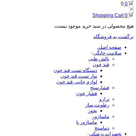
0
0
Shopping Cart
0
هیچ محصولی در سبد خرید موجود نیست.
برگشت به فروشگاه
صفحه اصلی
سلامت خانگی
بالش طبی
قند خون
دستگاه تست قند خون
نوار تست قند خون
لوازم جانبی قند خون
فشارسنج
فشار خون
ترازو
رطوبت ساز
بخور
ماساژور
ماساژور پا
دماسنج
تجهیزات پزشکی