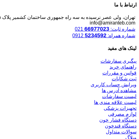
ارتباط با ما
تهران، ولی عصر نرسیده به سه راه جمهوری ساختمان کشمیر پلاک ۱۲۴۵
info@amiranteb.com
66977023
شماره ثابت:
021
5234592
شماره همراه:
0912
لینک های مفید
پیگیری سفارشات
راهنمای خرید
قوانین و مقررات
ثبت شکایات
ویرایش حساب کاربری
مشاهده آدرس ها
لیست سفارشات
لیست علاقه مندی ها
تجهیزات پزشکی
لوازم مصرفی
دستگاه فشار خون
دستگاه قندخون
سوالات متداول
وبلاگ