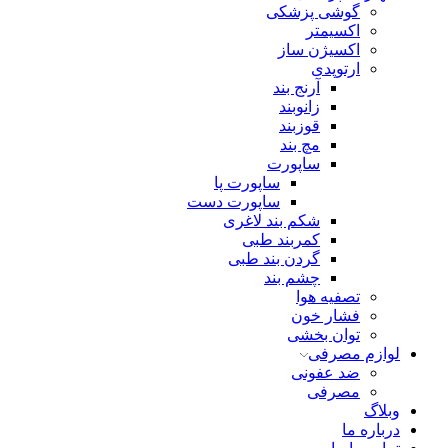
گوشی پزشکی
اکسیمتر
اکسیژن ساز
ارتوپدی
آرنج بند
زانوبند
قوزبند
مچ بند
ساپورت
ساپورت پا
ساپورت دست
شکم بند لاغری
کمربند طبی
گردن بند طبی
چشم بند
تصفیه هوا
فشار خون
توان بخشی
لوازم مصرفی
ضد عفونی
مصرفی
وبلاگ
درباره ما