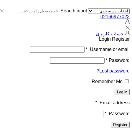
Search input
02166977023
حساب کاربری
Login
Register
*
Username or email
*
Password
Lost password?
Remember Me
Log in
*
Email address
*
Password
Register