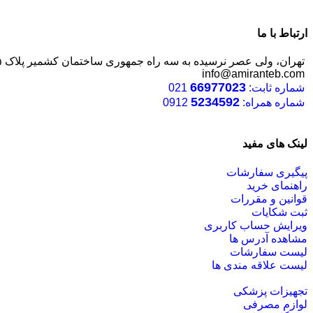
ارتباط با ما
تهران، ولی عصر نرسیده به سه راه جمهوری ساختمان کشمیر پلاک ۱۲۴۵
info@amiranteb.com
66977023
شماره ثابت:
021
5234592
شماره همراه:
0912
لینک های مفید
پیگیری سفارشات
راهنمای خرید
قوانین و مقررات
ثبت شکایات
ویرایش حساب کاربری
مشاهده آدرس ها
لیست سفارشات
لیست علاقه مندی ها
تجهیزات پزشکی
لوازم مصرفی