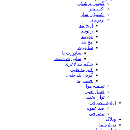
گوشی پزشکی
اکسیمتر
اکسیژن ساز
ارتوپدی
آرنج بند
زانوبند
قوزبند
مچ بند
ساپورت
ساپورت پا
ساپورت دست
شکم بند لاغری
کمربند طبی
گردن بند طبی
چشم بند
تصفیه هوا
فشار خون
توان بخشی
لوازم مصرفی
ضد عفونی
مصرفی
وبلاگ
درباره ما