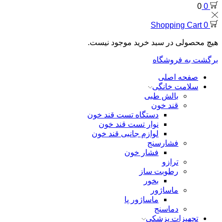
0
0
Shopping Cart
0
هیچ محصولی در سبد خرید موجود نیست.
برگشت به فروشگاه
صفحه اصلی
سلامت خانگی
بالش طبی
قند خون
دستگاه تست قند خون
نوار تست قند خون
لوازم جانبی قند خون
فشارسنج
فشار خون
ترازو
رطوبت ساز
بخور
ماساژور
ماساژور پا
دماسنج
تجهیزات پزشکی