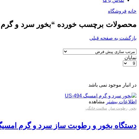
تماس با ما
خانه
فروشگاه
محصولات برچسب خورده “بخور سرد و گرم 
بازگشت به صفحه قبلی
نمایان
در انبار موجود نمی باشد
اطلاعات بیشتر
مشاهده
بخور
,
رطوبت ساز
,
سلامت خانگی
دستگاه بخور و رطوبت ساز سرد و گرم امسیگ مدل US494 ا ot Mist and Cold Mist Air Humidifier