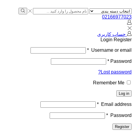
02166977023
حساب کاربری
Login
Register
*
Username or email
*
Password
Lost password?
Remember Me
Log in
*
Email address
*
Password
Register