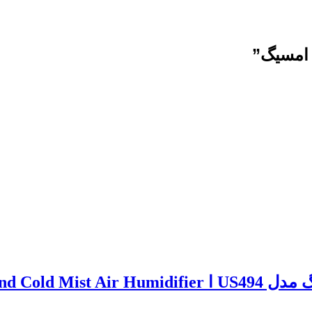
امسیگ”
EmsiG US494 H