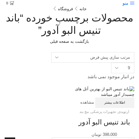
منو
0
خانه
فروشگاه
محصولات برچسب خورده “باند
تنیس البو آدور”
بازگشت به صفحه قبلی
تعداد
محصولات
در
در انبار موجود نمی باشد
هر
صفحه
مشاهده
اطلاعات بیشتر
ارتوپدی
,
تجهیزات پزشکی
,
مچ بند
باند تنیس البو آدور
398،000
تومان