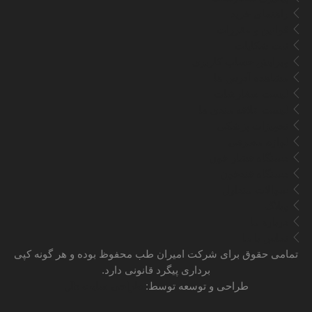
راهنمای خرید
قوانین و مقررات
ثبت شکایات
ویرایش حساب کاربری
مشاهده آدرس ها
لیست سفارشات
لیست علاقه مندی ها
تجهیزات پزشکی
لوازم مصرفی
دستگاه فشار خون
دستگاه قندخون
سوالات متداول
وبلاگ
درباره ما
تماس با ما
تمامی حقوق برای شرکت امیران طب محفوظ بوده و هر گونه کپی
برداری پیگرد قانونی دارد.
طراحی و توسعه توسط:
طراحی سایت دال