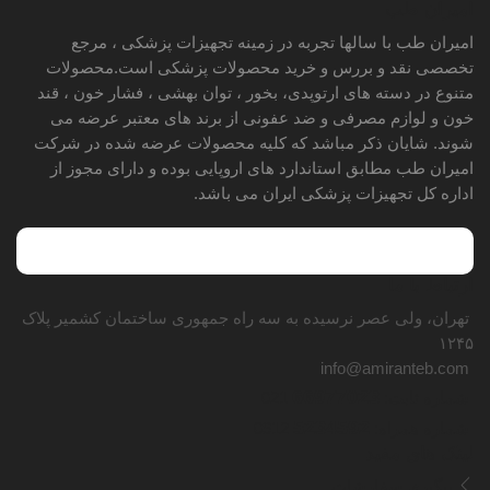
امیران طب
امیران طب با سالها تجربه در زمینه تجهیزات پزشکی ، مرجع
تخصصی نقد و بررس و خرید محصولات پزشکی است.محصولات
متنوع در دسته های ارتوپدی، بخور ، توان بهشی ، فشار خون ، قند
خون و لوازم مصرفی و ضد عفونی از برند های معتبر عرضه می
شوند. شایان ذکر مباشد که کلیه محصولات عرضه شده در شرکت
امیران طب مطابق استاندارد های اروپایی بوده و دارای مجوز از
اداره کل تجهیزات پزشکی ایران می باشد.
ارتباط با ما
تهران، ولی عصر نرسیده به سه راه جمهوری ساختمان کشمیر پلاک
۱۲۴۵
info@amiranteb.com
66977023
شماره ثابت:
021
5234592
شماره همراه:
0912
لینک های مفید
پیگیری سفارشات