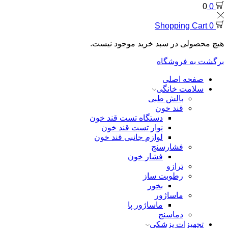
0
0
Shopping Cart
0
هیچ محصولی در سبد خرید موجود نیست.
برگشت به فروشگاه
صفحه اصلی
سلامت خانگی
بالش طبی
قند خون
دستگاه تست قند خون
نوار تست قند خون
لوازم جانبی قند خون
فشارسنج
فشار خون
ترازو
رطوبت ساز
بخور
ماساژور
ماساژور پا
دماسنج
تجهیزات پزشکی