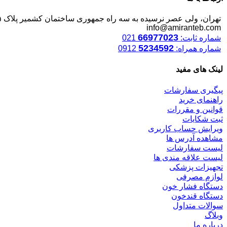
تهران، ولی عصر نرسیده به سه راه جمهوری ساختمان کشمیر پلاک ۱۲۴۵
info@amiranteb.com
66977023
شماره ثابت:
021
5234592
شماره همراه:
0912
لینک های مفید
پیگیری سفارشات
راهنمای خرید
قوانین و مقررات
ثبت شکایات
ویرایش حساب کاربری
مشاهده آدرس ها
لیست سفارشات
لیست علاقه مندی ها
تجهیزات پزشکی
لوازم مصرفی
دستگاه فشار خون
دستگاه قندخون
سوالات متداول
وبلاگ
درباره ما