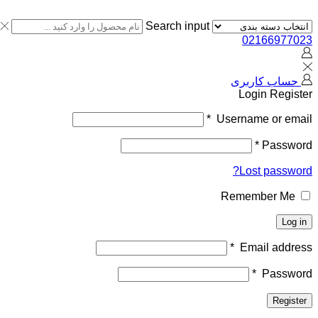
Search input
02166977023
حساب کاربری
Login
Register
*
Username or email
*
Password
Lost password?
Remember Me
Log in
*
Email address
*
Password
Register