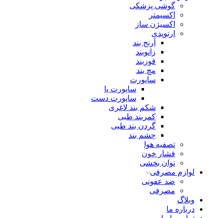
گوشی پزشکی
اکسیمتر
اکسیژن ساز
ارتوپدی
آرنج بند
زانوبند
قوزبند
مچ بند
ساپورت
ساپورت پا
ساپورت دست
شکم بند لاغری
کمربند طبی
گردن بند طبی
چشم بند
تصفیه هوا
فشار خون
توان بخشی
لوازم مصرفی
ضد عفونی
مصرفی
وبلاگ
درباره ما