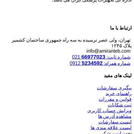
ارتباط با ما
تهران، ولی عصر نرسیده به سه راه جمهوری ساختمان کشمیر
پلاک ۱۲۴۵
info@amiranteb.com
66977023
شماره ثابت:
021
5234592
شماره همراه:
0912
لینک های مفید
پیگیری سفارشات
راهنمای خرید
قوانین و مقررات
ثبت شکایات
ویرایش حساب کاربری
مشاهده آدرس ها
لیست سفارشات
لیست علاقه مندی ها
تجهیزات پزشکی