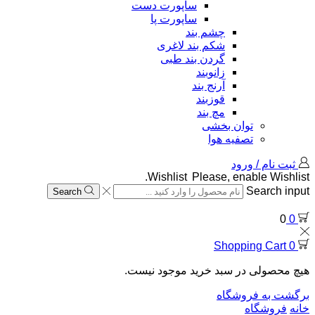
ساپورت دست
ساپورت پا
چشم بند
شکم بند لاغری
گردن بند طبی
زانوبند
آرنج بند
قوزبند
مچ بند
توان بخشی
تصفیه هوا
ثبت نام / ورود
Wishlist
Please, enable Wishlist.
Search input
Search
0
0
Shopping Cart
0
هیچ محصولی در سبد خرید موجود نیست.
برگشت به فروشگاه
خانه
فروشگاه