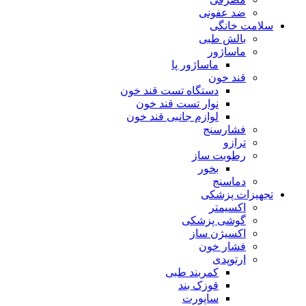
ضد عفونی
سلامت خانگی
بالش طبی
ماساژور
ماساژور پا
قند خون
دستگاه تست قند خون
نوار تست قند خون
لوازم جانبی قند خون
فشارسنج
ترازو
رطوبت ساز
بخور
دماسنج
تجهیزات پزشکی
اکسیمتر
گوشی پزشکی
اکسیژن ساز
فشار خون
ارتوپدی
کمربند طبی
قوزک بند
ساپورت