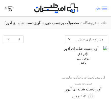
منو
0
خانه
فروشگاه
محصولات برچسب خورده “آویز دست شانه ای آدور”
در انبار
موجود نمی
باشد
ارتوپدی
,
تجهیزات پزشکی
,
ساپورت
,
ساپورت دست
آویز دست شانه ای آدور
545،000
تومان