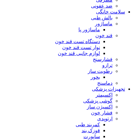
ضد عفونی
سلامت خانگی
بالش طبی
ماساژور
ماساژور پا
قند خون
دستگاه تست قند خون
نوار تست قند خون
لوازم جانبی قند خون
فشارسنج
ترازو
رطوبت ساز
بخور
دماسنج
تجهیزات پزشکی
اکسیمتر
گوشی پزشکی
اکسیژن ساز
فشار خون
ارتوپدی
کمربند طبی
قوزک بند
ساپورت