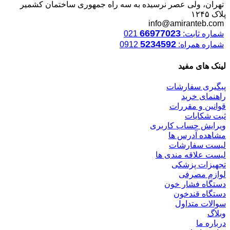
تهران، ولی عصر نرسیده به سه راه جمهوری ساختمان کشمیر
پلاک ۱۲۴۵
info@amiranteb.com
66977023
شماره ثابت:
021
5234592
شماره همراه:
0912
لینک های مفید
پیگیری سفارشات
راهنمای خرید
قوانین و مقررات
ثبت شکایات
ویرایش حساب کاربری
مشاهده آدرس ها
لیست سفارشات
لیست علاقه مندی ها
تجهیزات پزشکی
لوازم مصرفی
دستگاه فشار خون
دستگاه قندخون
سوالات متداول
وبلاگ
درباره ما