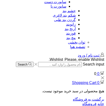
ساپورت دست
ساپورت پا
چشم بند
شکم بند لاغری
گردن بند طبی
زانوبند
آرنج بند
قوزبند
مچ بند
توان بخشی
تصفیه هوا
ثبت نام / ورود
Wishlist
Please, enable Wishlist.
Search input
Search
0
0
Shopping Cart
0
هیچ محصولی در سبد خرید موجود نیست.
برگشت به فروشگاه
خانه
فروشگاه