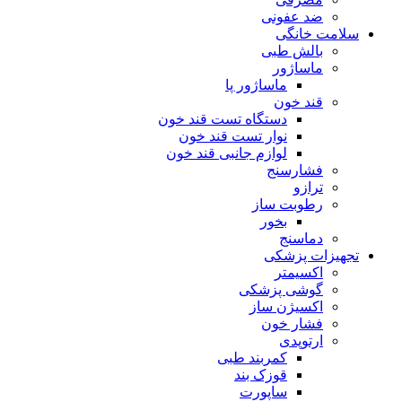
ضد عفونی
سلامت خانگی
بالش طبی
ماساژور
ماساژور پا
قند خون
دستگاه تست قند خون
نوار تست قند خون
لوازم جانبی قند خون
فشارسنج
ترازو
رطوبت ساز
بخور
دماسنج
تجهیزات پزشکی
اکسیمتر
گوشی پزشکی
اکسیژن ساز
فشار خون
ارتوپدی
کمربند طبی
قوزک بند
ساپورت