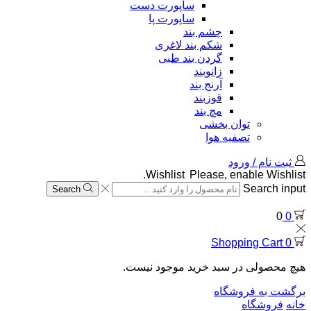
ساپورت دست
ساپورت پا
چشم بند
شکم بند لاغری
گردن بند طبی
زانوبند
آرنج بند
قوزبند
مچ بند
توان بخشی
تصفیه هوا
ثبت نام / ورود
Wishlist
Please, enable Wishlist.
Search input
Search
0
0
Shopping Cart
0
هیچ محصولی در سبد خرید موجود نیست.
برگشت به فروشگاه
خانه
فروشگاه