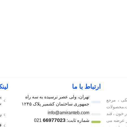
ارتباط با ما
لین
پ
تهران، ولی عصر نرسیده به سه راه
کی ، مرجع
س
جمهوری ساختمان کشمیر پلاک ۱۲۴۵
.محصولات
info@amiranteb.com
 خون ، قند
ر
66977023
ر عرضه می
شماره ثابت:
021
ق