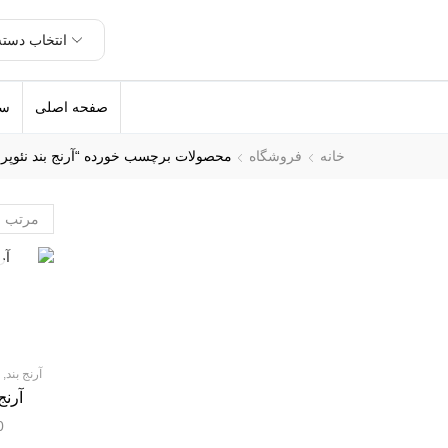
صفحه اصلی
سل
خانه
فروشگاه
محصولات برچسب خورده “آرنج بند نئوپر
آرنج بند
,
آرنج
0