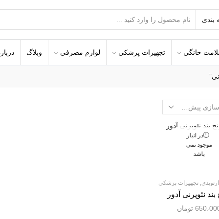
امت خانگی
تجهیزات پزشکی
لوازم مصرفی
وبلاگ
درباره
نی”
در انبار
موجود نمی
باشد
ارتوپدی
,
تجهیزات پزشکی
 بند نئوپرنی آدور
650،00
تومان