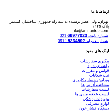
ارتباط با ما
تهران، ولی عصر نرسیده به سه راه جمهوری ساختمان کشمیر
پلاک ۱۲۴۵
info@amiranteb.com
66977023
شماره ثابت:
021
5234592
شماره همراه:
0912
لینک های مفید
پیگیری سفارشات
راهنمای خرید
قوانین و مقررات
ثبت شکایات
ویرایش حساب کاربری
مشاهده آدرس ها
لیست سفارشات
لیست علاقه مندی ها
تجهیزات پزشکی
لوازم مصرفی
دستگاه فشار خون