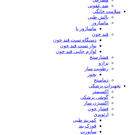
ضد عفونی
سلامت خانگی
بالش طبی
ماساژور
ماساژور پا
قند خون
دستگاه تست قند خون
نوار تست قند خون
لوازم جانبی قند خون
فشارسنج
ترازو
رطوبت ساز
بخور
دماسنج
تجهیزات پزشکی
اکسیمتر
گوشی پزشکی
اکسیژن ساز
فشار خون
ارتوپدی
کمربند طبی
قوزک بند
ساپورت