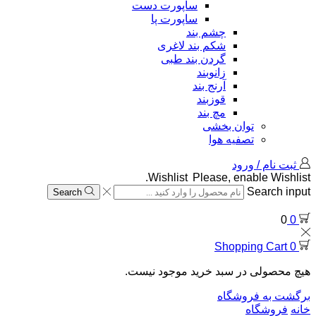
ساپورت دست
ساپورت پا
چشم بند
شکم بند لاغری
گردن بند طبی
زانوبند
آرنج بند
قوزبند
مچ بند
توان بخشی
تصفیه هوا
ثبت نام / ورود
Wishlist
Please, enable Wishlist.
Search input
Search
0
0
Shopping Cart
0
هیچ محصولی در سبد خرید موجود نیست.
برگشت به فروشگاه
خانه
فروشگاه