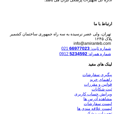
ارتباط با ما
تهران، ولی عصر نرسیده به سه راه جمهوری ساختمان کشمیر
پلاک ۱۲۴۵
info@amiranteb.com
66977023
شماره ثابت:
021
5234592
شماره همراه:
0912
لینک های مفید
پیگیری سفارشات
راهنمای خرید
قوانین و مقررات
ثبت شکایات
ویرایش حساب کاربری
مشاهده آدرس ها
لیست سفارشات
لیست علاقه مندی ها
تجهیزات پزشکی