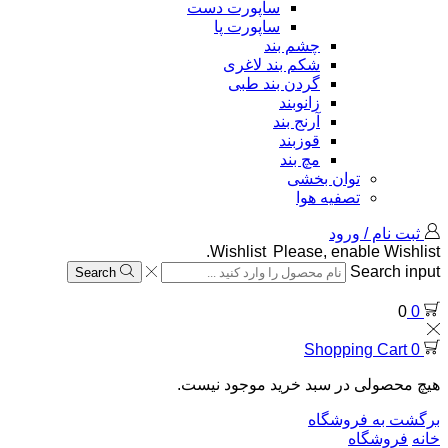
ساپورت دست
ساپورت پا
چشم بند
شکم بند لاغری
گردن بند طبی
زانوبند
آرنج بند
قوزبند
مچ بند
توان بخشی
تصفیه هوا
ثبت نام / ورود
Wishlist
Please, enable Wishlist.
Search input
Search
0
0
Shopping Cart
0
هیچ محصولی در سبد خرید موجود نیست.
برگشت به فروشگاه
خانه
فروشگاه