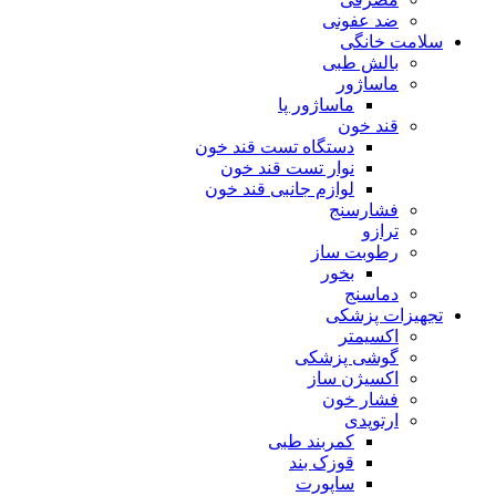
ضد عفونی
سلامت خانگی
بالش طبی
ماساژور
ماساژور پا
قند خون
دستگاه تست قند خون
نوار تست قند خون
لوازم جانبی قند خون
فشارسنج
ترازو
رطوبت ساز
بخور
دماسنج
تجهیزات پزشکی
اکسیمتر
گوشی پزشکی
اکسیژن ساز
فشار خون
ارتوپدی
کمربند طبی
قوزک بند
ساپورت