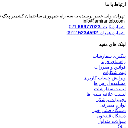
ارتباط با ما
تهران، ولی عصر نرسیده به سه راه جمهوری ساختمان کشمیر پلاک ۱۲۴۵
info@amiranteb.com
66977023
شماره ثابت:
021
5234592
شماره همراه:
0912
لینک های مفید
پیگیری سفارشات
راهنمای خرید
قوانین و مقررات
ثبت شکایات
ویرایش حساب کاربری
مشاهده آدرس ها
لیست سفارشات
لیست علاقه مندی ها
تجهیزات پزشکی
لوازم مصرفی
دستگاه فشار خون
دستگاه قندخون
سوالات متداول
وبلاگ