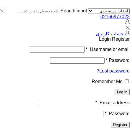
Search input
02166977023
حساب کاربری
Login
Register
*
Username or email
*
Password
Lost password?
Remember Me
Log in
*
Email address
*
Password
Register