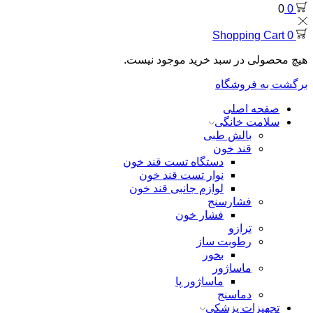
0
0
Shopping Cart
0
هیچ محصولی در سبد خرید موجود نیست.
برگشت به فروشگاه
صفحه اصلی
سلامت خانگی
بالش طبی
قند خون
دستگاه تست قند خون
نوار تست قند خون
لوازم جانبی قند خون
فشارسنج
فشار خون
ترازو
رطوبت ساز
بخور
ماساژور
ماساژور پا
دماسنج
تجهیزات پزشکی