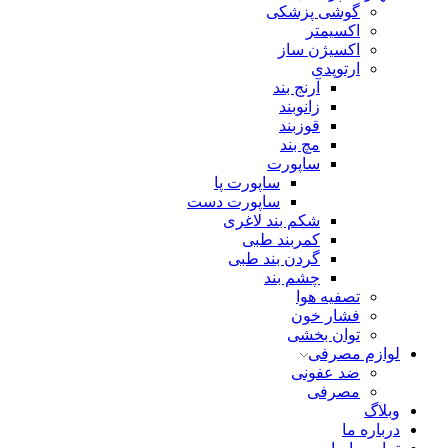
گوشی پزشکی
اکسیمتر
اکسیژن ساز
ارتوپدی
آرنج بند
زانوبند
قوزبند
مچ بند
ساپورت
ساپورت پا
ساپورت دست
شکم بند لاغری
کمربند طبی
گردن بند طبی
چشم بند
تصفیه هوا
فشار خون
توان بخشی
لوازم مصرفی
ضد عفونی
مصرفی
وبلاگ
درباره ما