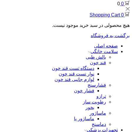
0
0
Shopping Cart
0
هیچ محصولی در سبد خرید موجود نیست.
برگشت به فروشگاه
صفحه اصلی
سلامت خانگی
بالش طبی
قند خون
دستگاه تست قند خون
نوار تست قند خون
لوازم جانبی قند خون
فشارسنج
فشار خون
ترازو
رطوبت ساز
بخور
ماساژور
ماساژور پا
دماسنج
تجهیزات پزشکی