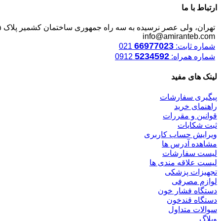
ارتباط با ما
تهران، ولی عصر نرسیده به سه راه جمهوری ساختمان کشمیر پلاک ۱۲۴۵
info@amiranteb.com
66977023
شماره ثابت:
021
5234592
شماره همراه:
0912
لینک های مفید
پیگیری سفارشات
راهنمای خرید
قوانین و مقررات
ثبت شکایات
ویرایش حساب کاربری
مشاهده آدرس ها
لیست سفارشات
لیست علاقه مندی ها
تجهیزات پزشکی
لوازم مصرفی
دستگاه فشار خون
دستگاه قندخون
سوالات متداول
وبلاگ