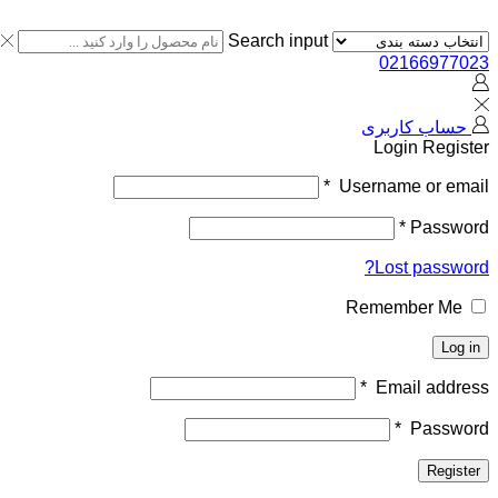
Search input
02166977023
حساب کاربری
Login
Register
*
Username or email
*
Password
Lost password?
Remember Me
Log in
*
Email address
*
Password
Register