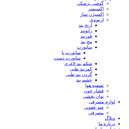
گوشی پزشکی
اکسیمتر
اکسیژن ساز
ارتوپدی
آرنج بند
زانوبند
قوزبند
مچ بند
ساپورت
ساپورت پا
ساپورت دست
شکم بند لاغری
کمربند طبی
گردن بند طبی
چشم بند
تصفیه هوا
فشار خون
توان بخشی
لوازم مصرفی
ضد عفونی
مصرفی
وبلاگ
درباره ما